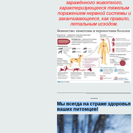
заражённого животного,
характеризующееся тяжелым
поражением нервной системы и
заканчивающееся, как правило,
летальным исходом.
____________
___________________
___
Мы всегда на страже здоровья
ваших питомцев!